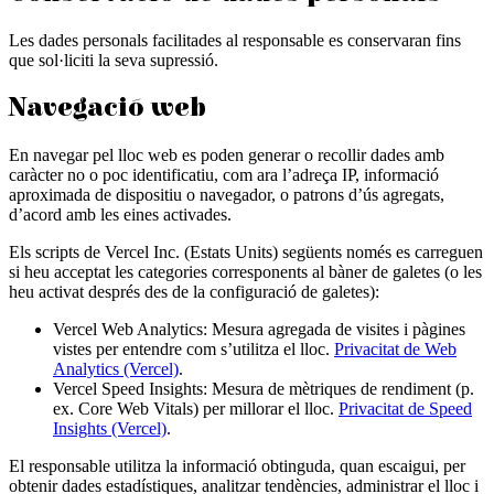
Les dades personals facilitades al responsable es conservaran fins
que sol·liciti la seva supressió.
Navegació web
En navegar pel lloc web es poden generar o recollir dades amb
caràcter no o poc identificatiu, com ara l’adreça IP, informació
aproximada de dispositiu o navegador, o patrons d’ús agregats,
d’acord amb les eines activades.
Els scripts de Vercel Inc. (Estats Units) següents només es carreguen
si heu acceptat les categories corresponents al bàner de galetes (o les
heu activat després des de la configuració de galetes):
Vercel Web Analytics
:
Mesura agregada de visites i pàgines
vistes per entendre com s’utilitza el lloc.
Privacitat de Web
Analytics (Vercel)
.
Vercel Speed Insights
:
Mesura de mètriques de rendiment (p.
ex. Core Web Vitals) per millorar el lloc.
Privacitat de Speed
Insights (Vercel)
.
El responsable utilitza la informació obtinguda, quan escaigui, per
obtenir dades estadístiques, analitzar tendències, administrar el lloc i