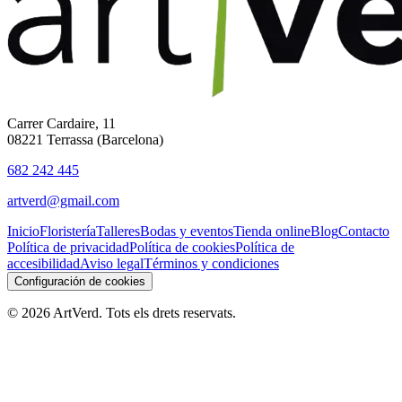
Carrer Cardaire, 11
08221 Terrassa (Barcelona)
682 242 445
artverd@gmail.com
Inicio
Floristería
Talleres
Bodas y eventos
Tienda online
Blog
Contacto
Política de privacidad
Política de cookies
Política de
accesibilidad
Aviso legal
Términos y condiciones
Configuración de cookies
©
2026
ArtVerd. Tots els drets reservats.