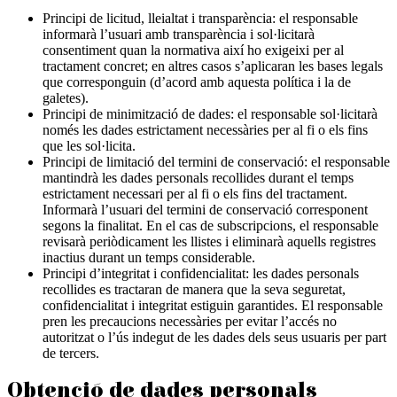
Principi de licitud, lleialtat i transparència: el responsable
informarà l’usuari amb transparència i sol·licitarà
consentiment quan la normativa així ho exigeixi per al
tractament concret; en altres casos s’aplicaran les bases legals
que corresponguin (d’acord amb aquesta política i la de
galetes).
Principi de minimització de dades: el responsable sol·licitarà
només les dades estrictament necessàries per al fi o els fins
que les sol·licita.
Principi de limitació del termini de conservació: el responsable
mantindrà les dades personals recollides durant el temps
estrictament necessari per al fi o els fins del tractament.
Informarà l’usuari del termini de conservació corresponent
segons la finalitat. En el cas de subscripcions, el responsable
revisarà periòdicament les llistes i eliminarà aquells registres
inactius durant un temps considerable.
Principi d’integritat i confidencialitat: les dades personals
recollides es tractaran de manera que la seva seguretat,
confidencialitat i integritat estiguin garantides. El responsable
pren les precaucions necessàries per evitar l’accés no
autoritzat o l’ús indegut de les dades dels seus usuaris per part
de tercers.
Obtenció de dades personals