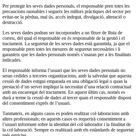
Per protegir les seves dades personals, el responsable pren totes les
precaucions raonables i segueix les millors pràctiques del sector per
evitar-ne la pèrdua, mal ús, accés indegut, divulgació, alteració o
destrucció.
Les seves dades podran ser incorporades a un fitxer de llista de
correu, del qual el responsable en és responsable de la gestió i el
tractament. La seguretat de les seves dades està garantida, ja que el
responsable pren totes les mesures de seguretat necessàries i li
garanteix que les dades personals només s’usaran per a les finalitats
indicades.
El responsable informa l’usuari que les seves dades personals no
seran cedides a terceres organitzacions, amb la salvedat que aquesta
cessió de dades estigui emparada en una obligació legal o quan la
prestació d’un servei impliqui la necessitat d’una relació contractual
amb un encarregat del tractament. En aquest últim cas, només es
durà a terme la cessió de dades al tercer quan el responsable disposi
del consentiment exprés de l’usuari.
Tanmateix, en alguns casos es poden realitzar col·laboracions amb
altres professionals; en aquests casos es requerirà consentiment a
l’usuari informant sobre la identitat del col·laborador i la finalitat de
la col·laboració. Sempre es realitzarà amb els estàndards de seguretat
més estrictes.