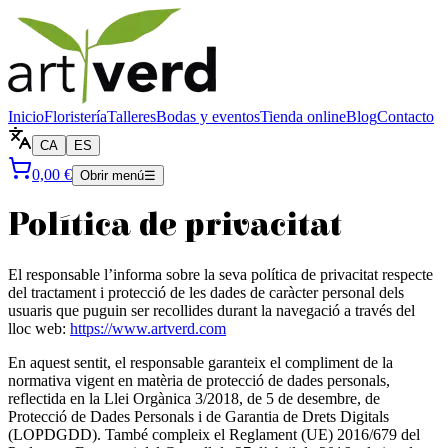
Inicio
Floristería
Talleres
Bodas y eventos
Tienda online
Blog
Contacto
CA
ES
0,00 €
Obrir menú
☰
Política de privacitat
El responsable l’informa sobre la seva política de privacitat respecte
del tractament i protecció de les dades de caràcter personal dels
usuaris que puguin ser recollides durant la navegació a través del
lloc web:
https://www.artverd.com
En aquest sentit, el responsable garanteix el compliment de la
normativa vigent en matèria de protecció de dades personals,
reflectida en la Llei Orgànica 3/2018, de 5 de desembre, de
Protecció de Dades Personals i de Garantia de Drets Digitals
(LOPDGDD). També compleix el Reglament (UE) 2016/679 del