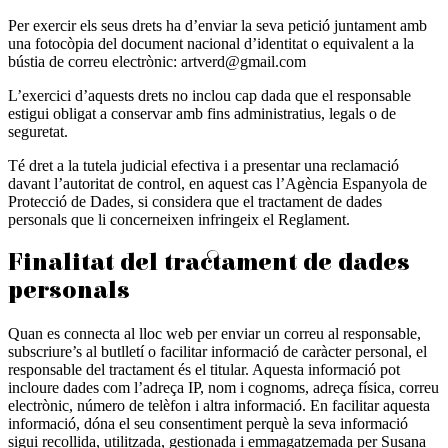
Per exercir els seus drets ha d’enviar la seva petició juntament amb
una fotocòpia del document nacional d’identitat o equivalent a la
bústia de correu electrònic: artverd@gmail.com
L’exercici d’aquests drets no inclou cap dada que el responsable
estigui obligat a conservar amb fins administratius, legals o de
seguretat.
Té dret a la tutela judicial efectiva i a presentar una reclamació
davant l’autoritat de control, en aquest cas l’Agència Espanyola de
Protecció de Dades, si considera que el tractament de dades
personals que li concerneixen infringeix el Reglament.
Finalitat del tractament de dades
personals
Quan es connecta al lloc web per enviar un correu al responsable,
subscriure’s al butlletí o facilitar informació de caràcter personal, el
responsable del tractament és el titular. Aquesta informació pot
incloure dades com l’adreça IP, nom i cognoms, adreça física, correu
electrònic, número de telèfon i altra informació. En facilitar aquesta
informació, dóna el seu consentiment perquè la seva informació
sigui recollida, utilitzada, gestionada i emmagatzemada per Susana