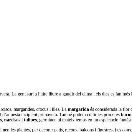
a. La gent surt a l’aire lliure a gaudir del clima i els dies es fan més l
rcisos, margarides, crocus i liles. La
margarida
és considerada la flor 
bol d’aquesta incipient primavera. També podem collir les primeres
boron
s
,
narcisos
i
tulipes
, germinen al mateix temps en un espectacle fantàst
men les plantes, per decorar patis, racons, balcons i finestres, i es com