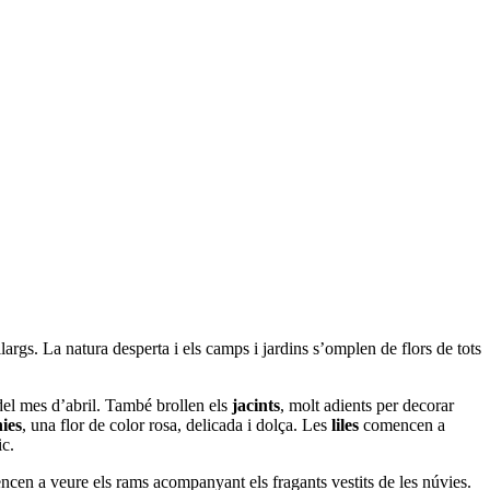
largs. La natura desperta i els camps i jardins s’omplen de flors de tots
del mes d’abril. També brollen els
jacints
, molt adients per decorar
ies
, una flor de color rosa, delicada i dolça. Les
liles
comencen a
ic.
encen a veure els rams acompanyant els fragants vestits de les núvies.