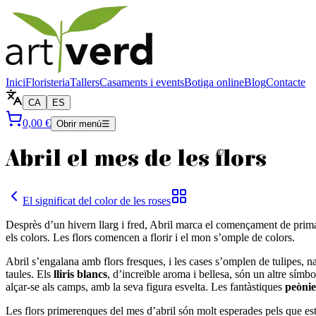
Inici
Floristeria
Tallers
Casaments i events
Botiga online
Blog
Contacte
CA
ES
0,00 €
Obrir menú
☰
Abril el mes de les flors
El significat del color de les roses
Desprès d’un hivern llarg i fred, Abril marca el començament de primaver
els colors. Les flors comencen a florir i el mon s’omple de colors.
Abril s’engalana amb flors fresques, i les cases s’omplen de tulipes, na
taules. Els
lliris blancs
, d’increïble aroma i bellesa, són un altre sím
alçar-se als camps, amb la seva figura esvelta. Les fantàstiques
peònie
Les flors primerenques del mes d’abril són molt esperades pels que esti