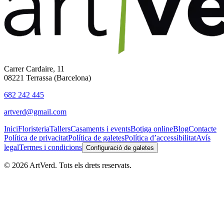
Carrer Cardaire, 11
08221 Terrassa (Barcelona)
682 242 445
artverd@gmail.com
Inici
Floristeria
Tallers
Casaments i events
Botiga online
Blog
Contacte
Política de privacitat
Política de galetes
Política d’accessibilitat
Avís
legal
Termes i condicions
Configuració de galetes
©
2026
ArtVerd. Tots els drets reservats.