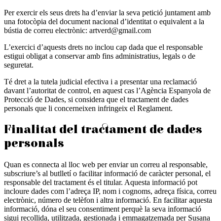
Per exercir els seus drets ha d’enviar la seva petició juntament amb
una fotocòpia del document nacional d’identitat o equivalent a la
bústia de correu electrònic: artverd@gmail.com
L’exercici d’aquests drets no inclou cap dada que el responsable
estigui obligat a conservar amb fins administratius, legals o de
seguretat.
Té dret a la tutela judicial efectiva i a presentar una reclamació
davant l’autoritat de control, en aquest cas l’Agència Espanyola de
Protecció de Dades, si considera que el tractament de dades
personals que li concerneixen infringeix el Reglament.
Finalitat del tractament de dades
personals
Quan es connecta al lloc web per enviar un correu al responsable,
subscriure’s al butlletí o facilitar informació de caràcter personal, el
responsable del tractament és el titular. Aquesta informació pot
incloure dades com l’adreça IP, nom i cognoms, adreça física, correu
electrònic, número de telèfon i altra informació. En facilitar aquesta
informació, dóna el seu consentiment perquè la seva informació
sigui recollida, utilitzada, gestionada i emmagatzemada per Susana