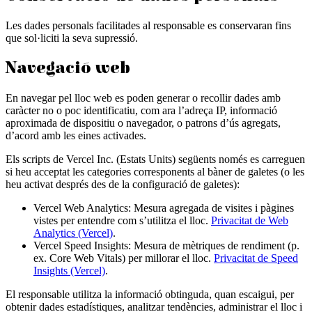
Les dades personals facilitades al responsable es conservaran fins
que sol·liciti la seva supressió.
Navegació web
En navegar pel lloc web es poden generar o recollir dades amb
caràcter no o poc identificatiu, com ara l’adreça IP, informació
aproximada de dispositiu o navegador, o patrons d’ús agregats,
d’acord amb les eines activades.
Els scripts de Vercel Inc. (Estats Units) següents només es carreguen
si heu acceptat les categories corresponents al bàner de galetes (o les
heu activat després des de la configuració de galetes):
Vercel Web Analytics
:
Mesura agregada de visites i pàgines
vistes per entendre com s’utilitza el lloc.
Privacitat de Web
Analytics (Vercel)
.
Vercel Speed Insights
:
Mesura de mètriques de rendiment (p.
ex. Core Web Vitals) per millorar el lloc.
Privacitat de Speed
Insights (Vercel)
.
El responsable utilitza la informació obtinguda, quan escaigui, per
obtenir dades estadístiques, analitzar tendències, administrar el lloc i