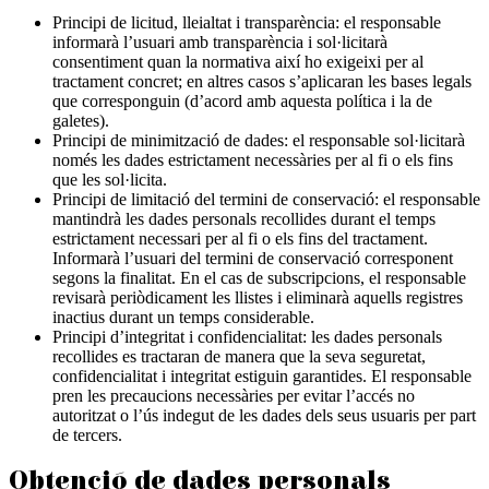
Principi de licitud, lleialtat i transparència: el responsable
informarà l’usuari amb transparència i sol·licitarà
consentiment quan la normativa així ho exigeixi per al
tractament concret; en altres casos s’aplicaran les bases legals
que corresponguin (d’acord amb aquesta política i la de
galetes).
Principi de minimització de dades: el responsable sol·licitarà
només les dades estrictament necessàries per al fi o els fins
que les sol·licita.
Principi de limitació del termini de conservació: el responsable
mantindrà les dades personals recollides durant el temps
estrictament necessari per al fi o els fins del tractament.
Informarà l’usuari del termini de conservació corresponent
segons la finalitat. En el cas de subscripcions, el responsable
revisarà periòdicament les llistes i eliminarà aquells registres
inactius durant un temps considerable.
Principi d’integritat i confidencialitat: les dades personals
recollides es tractaran de manera que la seva seguretat,
confidencialitat i integritat estiguin garantides. El responsable
pren les precaucions necessàries per evitar l’accés no
autoritzat o l’ús indegut de les dades dels seus usuaris per part
de tercers.
Obtenció de dades personals