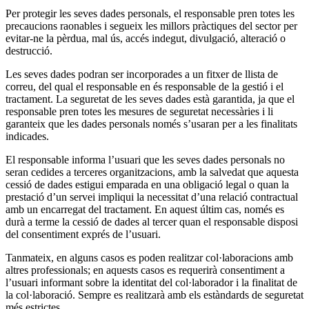
Per protegir les seves dades personals, el responsable pren totes les
precaucions raonables i segueix les millors pràctiques del sector per
evitar-ne la pèrdua, mal ús, accés indegut, divulgació, alteració o
destrucció.
Les seves dades podran ser incorporades a un fitxer de llista de
correu, del qual el responsable en és responsable de la gestió i el
tractament. La seguretat de les seves dades està garantida, ja que el
responsable pren totes les mesures de seguretat necessàries i li
garanteix que les dades personals només s’usaran per a les finalitats
indicades.
El responsable informa l’usuari que les seves dades personals no
seran cedides a terceres organitzacions, amb la salvedat que aquesta
cessió de dades estigui emparada en una obligació legal o quan la
prestació d’un servei impliqui la necessitat d’una relació contractual
amb un encarregat del tractament. En aquest últim cas, només es
durà a terme la cessió de dades al tercer quan el responsable disposi
del consentiment exprés de l’usuari.
Tanmateix, en alguns casos es poden realitzar col·laboracions amb
altres professionals; en aquests casos es requerirà consentiment a
l’usuari informant sobre la identitat del col·laborador i la finalitat de
la col·laboració. Sempre es realitzarà amb els estàndards de seguretat
més estrictes.