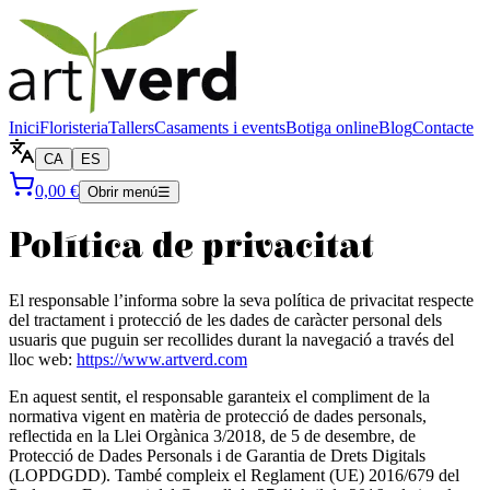
Inici
Floristeria
Tallers
Casaments i events
Botiga online
Blog
Contacte
CA
ES
0,00 €
Obrir menú
☰
Política de privacitat
El responsable l’informa sobre la seva política de privacitat respecte
del tractament i protecció de les dades de caràcter personal dels
usuaris que puguin ser recollides durant la navegació a través del
lloc web:
https://www.artverd.com
En aquest sentit, el responsable garanteix el compliment de la
normativa vigent en matèria de protecció de dades personals,
reflectida en la Llei Orgànica 3/2018, de 5 de desembre, de
Protecció de Dades Personals i de Garantia de Drets Digitals
(LOPDGDD). També compleix el Reglament (UE) 2016/679 del