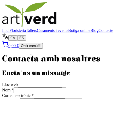
Inici
Floristeria
Tallers
Casaments i events
Botiga online
Blog
Contacte
CA
ES
0,00 €
Obrir menú
☰
Contacta amb nosaltres
Envia'ns un missatge
Lloc web
Nom
*
Correu electrònic
*