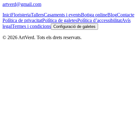
artverd@gmail.com
Inici
Floristeria
Tallers
Casaments i events
Botiga online
Blog
Contacte
Política de privacitat
Política de galetes
Política d’accessibilitat
Avís
legal
Termes i condicions
Configuració de galetes
©
2026
ArtVerd. Tots els drets reservats.