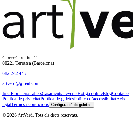
Carrer Cardaire, 11
08221 Terrassa (Barcelona)
682 242 445
artverd@gmail.com
Inici
Floristeria
Tallers
Casaments i events
Botiga online
Blog
Contacte
Política de privacitat
Política de galetes
Política d’accessibilitat
Avís
legal
Termes i condicions
Configuració de galetes
©
2026
ArtVerd. Tots els drets reservats.