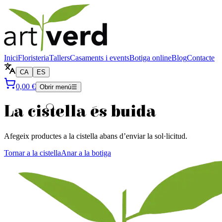
Inici
Floristeria
Tallers
Casaments i events
Botiga online
Blog
Contacte
CA
ES
0,00 €
Obrir menú
☰
La cistella és buida
Afegeix productes a la cistella abans d’enviar la sol·licitud.
Tornar a la cistella
Anar a la botiga